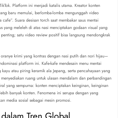
Tok. Platform ini menjadi katalis utama. Kreator konten
a yang baru memulai, berlomba-lomba mengunggah video
a cafe”. Suara desisan torch saat membakar saus mentai
 yang meleleh di atas nasi menciptakan godaan visual yang
nting; satu video review positif bisa langsung mendongkrak
 oranye krimi yang kontras dengan nasi putih dan nori hijau—
dominasi platform ini. Kafe-kafe mendesain menu mentai
kayu atau piring keramik ala Jepang, serta pencahayaan yang
g, menyediakan ruang untuk ulasan mendalam dan perbandingan
viral yang sempurna: konten menciptakan keinginan, keinginan
lebih banyak konten. Fenomena ini serupa dengan yang
an media sosial sebagai mesin promosi.
 dalam Tren Global