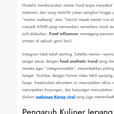
Mustahil membicarakan mentai food tanpa menyebut Tik
makanan, dari yang memiliki jutaan pengikut hingg
“mentai mukbang” atau “tutorial masak mentai rice al
menjadi ASMR yang memuaskan, sementara visual saus
sulit diabaikan.
Food influencer
memegang peranan pe
antrean di sebuah gerai kecil.
Instagram tidak kalah penting. Estetika mentai—warna
sangat sesuai dengan
food aesthetic trend
yang men
mereka agar “instagrammable”, menambahkan plating 
hangat. YouTube, dengan format video lebih panjan
harga. Keseluruhan ekosistem ini menciptakan siklus 
menciptakan kunjungan, dan kunjungan menciptakan 
dialami
makanan Korea viral
yang juga memanfaatk
Pengaruh Kuliner Jepang