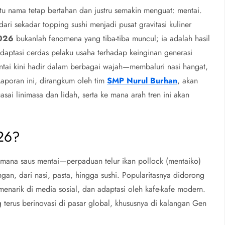
satu nama tetap bertahan dan justru semakin menguat: mentai.
ari sekadar topping sushi menjadi pusat gravitasi kuliner
2026
bukanlah fenomena yang tiba-tiba muncul; ia adalah hasil
adaptasi cerdas pelaku usaha terhadap keinginan generasi
entai kini hadir dalam berbagai wajah—membaluri nasi hangat,
Laporan ini, dirangkum oleh tim
SMP Nurul Burhan
, akan
i linimasa dan lidah, serta ke mana arah tren ini akan
026?
mana saus mentai—perpaduan telur ikan pollock (mentaiko)
n, dari nasi, pasta, hingga sushi. Popularitasnya didorong
 menarik di media sosial, dan adaptasi oleh kafe-kafe modern.
terus berinovasi di pasar global, khususnya di kalangan Gen