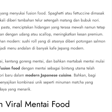
yang menyukai fusion food. Spaghetti atau fettuccine dimasak
g kali diberi tambahan telur setengah matang dan bubuk nori.
n pasta, menciptakan hidangan yang terasa mewah namun tetap
ikan dengan udang atau scallop, meningkatkan kesan premium.
han modern: sushi roll yang di atasnya diberi potongan salmon
enjadi menu andalan di banyak kafe Jepang modern.
ntai, kentang goreng mentai, dan bahkan martabak mentai mulai
fusion food
dengan mentai sebagai bintang utama telah
gori baru dalam
modern Japanese cuisine
. Bahkan, bagi
menyajikan kombinasi unik seperti minuman matcha yang
daya yang menarik.
m Viral Mentai Food