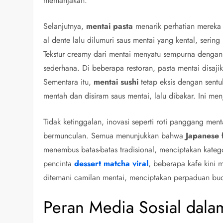
memanjakan.
Selanjutnya,
mentai pasta
menarik perhatian mereka 
al dente lalu dilumuri saus mentai yang kental, serin
Tekstur creamy dari mentai menyatu sempurna denga
sederhana. Di beberapa restoran, pasta mentai disaj
Sementara itu,
mentai sushi
tetap eksis dengan sentu
mentah dan disiram saus mentai, lalu dibakar. Ini m
Tidak ketinggalan, inovasi seperti roti panggang me
bermunculan. Semua menunjukkan bahwa
Japanese 
menembus batas-batas tradisional, menciptakan kate
pencinta
dessert matcha viral
, beberapa kafe kini 
ditemani camilan mentai, menciptakan perpaduan bu
Peran Media Sosial dala