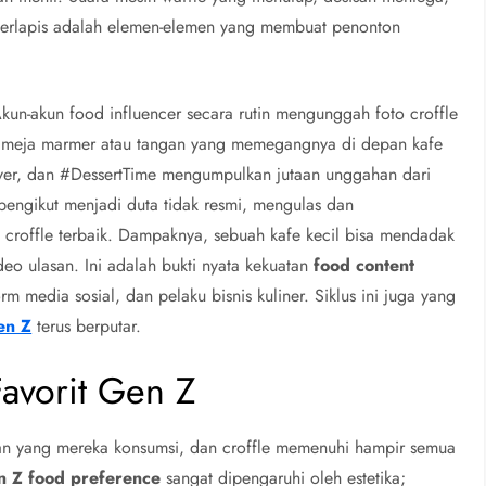
berlapis adalah elemen-elemen yang membuat penonton
kun-akun food influencer secara rutin mengunggah foto croffle
ar meja marmer atau tangan yang memegangnya di depan kafe
eLover, dan #DessertTime mengumpulkan jutaan unggahan dari
pengikut menjadi duta tidak resmi, mengulas dan
 croffle terbaik. Dampaknya, sebuah kafe kecil bisa mendadak
deo ulasan. Ini adalah bukti nyata kekuatan
food content
rm media sosial, dan pelaku bisnis kuliner. Siklus ini juga yang
en Z
terus berputar.
Favorit Gen Z
an yang mereka konsumsi, dan croffle memenuhi hampir semua
 Z food preference
sangat dipengaruhi oleh estetika;