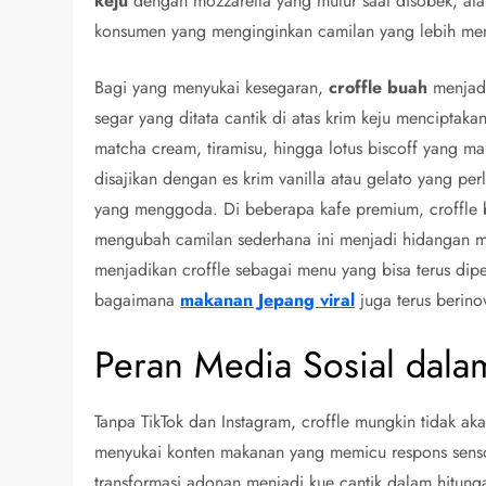
keju
dengan mozzarella yang mulur saat disobek, ata
konsumen yang menginginkan camilan yang lebih m
Bagi yang menyukai kesegaran,
croffle buah
menjadi
segar yang ditata cantik di atas krim keju menciptak
matcha cream, tiramisu, hingga lotus biscoff yang m
disajikan dengan es krim vanilla atau gelato yang per
yang menggoda. Di beberapa kafe premium, croffle b
mengubah camilan sederhana ini menjadi hidangan mew
menjadikan croffle sebagai menu yang bisa terus dip
bagaimana
makanan Jepang viral
juga terus berino
Peran Media Sosial dalam
Tanpa TikTok dan Instagram, croffle mungkin tidak a
menyukai konten makanan yang memicu respons sens
transformasi adonan menjadi kue cantik dalam hitung