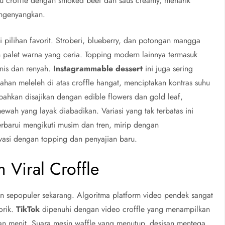
u croffle dengan smoked beef dan saus creamy, menarik
engenyangkan.
 pilihan favorit. Stroberi, blueberry, dan potongan mangga
an palet warna yang ceria. Topping modern lainnya termasuk
anis dan renyah.
Instagrammable dessert
ini juga sering
lahan meleleh di atas croffle hangat, menciptakan kontras suhu
ahkan disajikan dengan edible flowers dan gold leaf,
ah yang layak diabadikan. Variasi yang tak terbatas ini
erbarui mengikuti musim dan tren, mirip dengan
vasi dengan topping dan penyajian baru.
 Viral Croffle
kan sepopuler sekarang. Algoritma platform video pendek sangat
orik.
TikTok
dipenuhi dengan video croffle yang menampilkan
an menit. Suara mesin waffle yang menutup, desisan mentega,