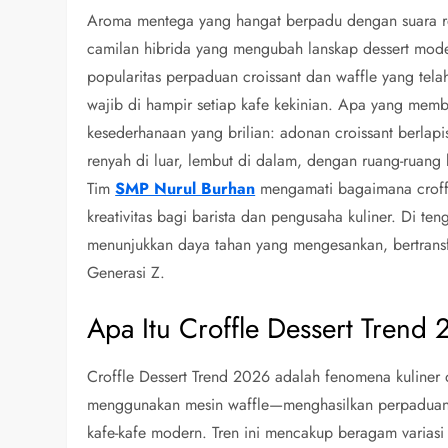
Aroma mentega yang hangat berpadu dengan suara re
camilan hibrida yang mengubah lanskap dessert mod
popularitas perpaduan croissant dan waffle yang tel
wajib di hampir setiap kafe kekinian. Apa yang memb
kesederhanaan yang brilian: adonan croissant berlap
renyah di luar, lembut di dalam, dengan ruang-ruan
Tim
SMP Nurul Burhan
mengamati bagaimana croffl
kreativitas bagi barista dan pengusaha kuliner. Di te
menunjukkan daya tahan yang mengesankan, bertransf
Generasi Z.
Apa Itu Croffle Dessert Trend
Croffle Dessert Trend 2026 adalah fenomena kuliner
menggunakan mesin waffle—menghasilkan perpaduan u
kafe-kafe modern. Tren ini mencakup beragam variasi 