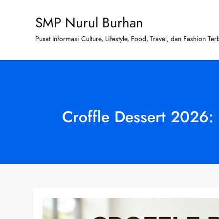
Skip
SMP Nurul Burhan
to
content
Pusat Informasi Culture, Lifestyle, Food, Travel, dan Fashion Ter
Croffle Dessert 2026: