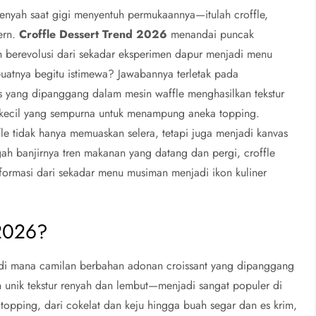
nyah saat gigi menyentuh permukaannya—itulah croffle,
ern.
Croffle Dessert Trend 2026
menandai puncak
ah berevolusi dari sekadar eksperimen dapur menjadi menu
uatnya begitu istimewa? Jawabannya terletak pada
is yang dipanggang dalam mesin waffle menghasilkan tekstur
g kecil yang sempurna untuk menampung aneka topping.
e tidak hanya memuaskan selera, tetapi juga menjadi kanvas
ngah banjirnya tren makanan yang datang dan pergi, croffle
ormasi dari sekadar menu musiman menjadi ikon kuliner
 2026?
 di mana camilan berbahan adonan croissant yang dipanggang
nik tekstur renyah dan lembut—menjadi sangat populer di
topping, dari cokelat dan keju hingga buah segar dan es krim,