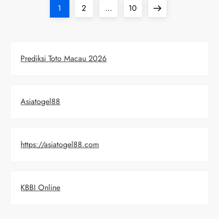
P
Page
Page
Page
Next
1
2
…
10
o
page
s
Prediksi Toto Macau 2026
t
s
Asiatogel88
p
a
https://asiatogel88.com
g
i
KBBI Online
n