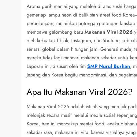
Aroma gurih mentai yang meleleh di atas sushi hanga
gemerlap lampu neon di balik stan street food Kore
perbelanjaan, melainkan potongan-potongan lanskap k
membawa gelombang baru
Makanan Viral 2026
y
oleh kekuatan TikTok, Instagram, dan YouTube, sebua
sensasi global dalam hitungan jam. Generasi muda, t
mereka tidak lagi mencari makanan sekadar untuk ken
Laporan ini, disusun oleh tim
SMP Nurul Burhan
, m
Jepang dan Korea begitu mendominasi, dan bagaimana 
Apa Itu Makanan Viral 2026?
Makanan Viral 2026 adalah istilah yang merujuk pad
melonjak secara masif melalui media sosial sepanjan
Korea, tren ini mencakup mentai food, aneka olahan m
sekadar rasa, makanan ini viral karena visualnya ya