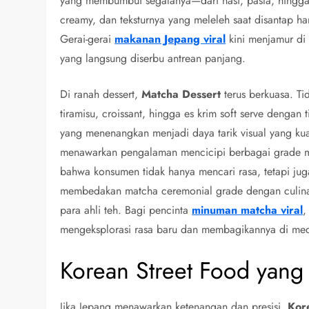
yang membumbui segalanya—dari nasi, pasta, hingga r
creamy, dan teksturnya yang meleleh saat disantap h
Gerai-gerai
makanan Jepang viral
kini menjamur di 
yang langsung diserbu antrean panjang.
Di ranah dessert,
Matcha Dessert
terus berkuasa. Ti
tiramisu, croissant, hingga es krim soft serve dengan
yang menenangkan menjadi daya tarik visual yang kua
menawarkan pengalaman mencicipi berbagai grade ma
bahwa konsumen tidak hanya mencari rasa, tetapi jug
membedakan matcha ceremonial grade dengan culinar
para ahli teh. Bagi pencinta
minuman matcha viral
,
mengeksplorasi rasa baru dan membagikannya di medi
Korean Street Food yang
Jika Jepang menawarkan ketenangan dan presisi,
Kor