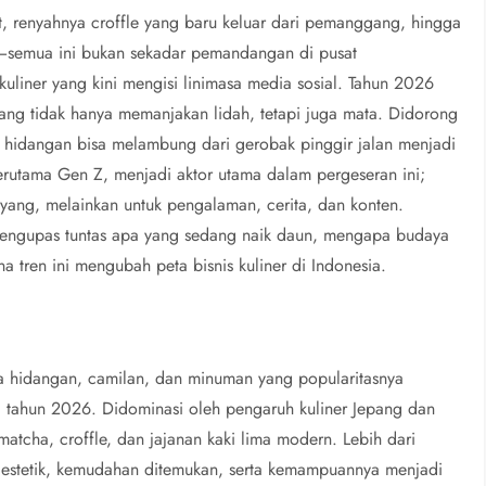
t, renyahnya croffle yang baru keluar dari pemanggang, hingga
a—semua ini bukan sekadar pemandangan di pusat
uliner yang kini mengisi linimasa media sosial. Tahun 2026
ang tidak hanya memanjakan lidah, tetapi juga mata. Didorong
h hidangan bisa melambung dari gerobak pinggir jalan menjadi
erutama Gen Z, menjadi aktor utama dalam pergeseran ini;
yang, melainkan untuk pengalaman, cerita, dan konten.
engupas tuntas apa yang sedang naik daun, mengapa budaya
tren ini mengubah peta bisnis kuliner di Indonesia.
a hidangan, camilan, dan minuman yang popularitasnya
g tahun 2026. Didominasi oleh pengaruh kuliner Jepang dan
atcha, croffle, dan jajanan kaki lima modern. Lebih dari
ng estetik, kemudahan ditemukan, serta kemampuannya menjadi