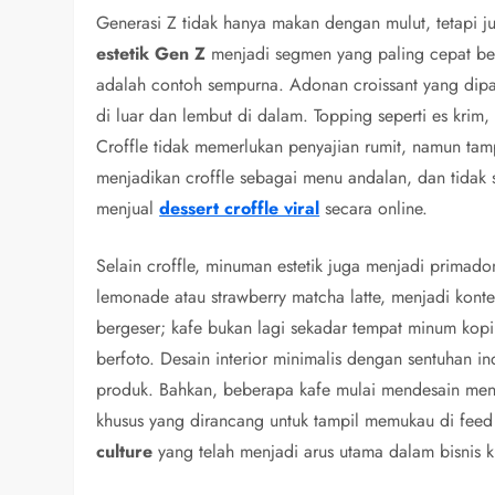
Generasi Z tidak hanya makan dengan mulut, tetapi 
estetik Gen Z
menjadi segmen yang paling cepat b
adalah contoh sempurna. Adonan croissant yang dipan
di luar dan lembut di dalam. Topping seperti es kri
Croffle tidak memerlukan penyajian rumit, namun tamp
menjadikan croffle sebagai menu andalan, dan tidak
menjual
dessert croffle viral
secara online.
Selain croffle, minuman estetik juga menjadi primado
lemonade atau strawberry matcha latte, menjadi kont
bergeser; kafe bukan lagi sekadar tempat minum kopi,
berfoto. Desain interior minimalis dengan sentuhan in
produk. Bahkan, beberapa kafe mulai mendesain menu
khusus yang dirancang untuk tampil memukau di feed a
culture
yang telah menjadi arus utama dalam bisnis ku