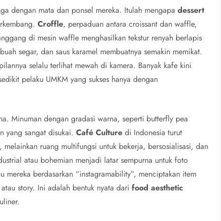
juga dengan mata dan ponsel mereka. Itulah mengapa
dessert
erkembang.
Croffle
, perpaduan antara croissant dan waffle,
ggang di mesin waffle menghasilkan tekstur renyah berlapis
m, buah segar, dan saus karamel membuatnya semakin memikat.
ilannya selalu terlihat mewah di kamera. Banyak kafe kini
 sedikit pelaku UMKM yang sukses hanya dengan
na. Minuman dengan gradasi warna, seperti butterfly pea
en yang sangat disukai.
Café Culture
di Indonesia turut
 melainkan ruang multifungsi untuk bekerja, bersosialisasi, dan
dustrial atau bohemian menjadi latar sempurna untuk foto
 mereka berdasarkan “instagramability”, menciptakan item
tau story. Ini adalah bentuk nyata dari
food aesthetic
liner.