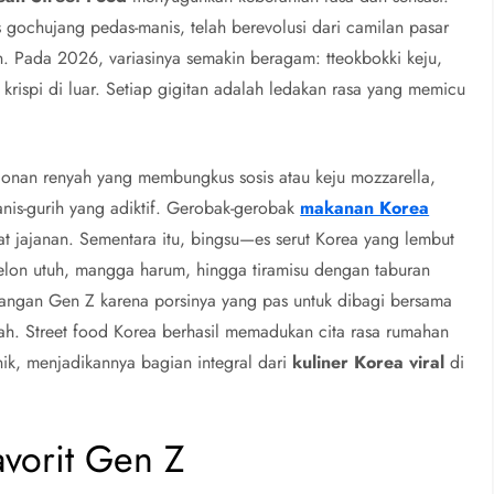
 gochujang pedas-manis, telah berevolusi dari camilan pasar
 Pada 2026, variasinya semakin beragam: tteokbokki keju,
krispi di luar. Setiap gigitan adalah ledakan rasa yang memicu
donan renyah yang membungkus sosis atau keju mozzarella,
anis-gurih yang adiktif. Gerobak-gerobak
makanan Korea
at jajanan. Sementara itu, bingsu—es serut Korea yang lembut
lon utuh, mangga harum, hingga tiramisu dengan taburan
alangan Gen Z karena porsinya yang pas untuk dibagi bersama
h. Street food Korea berhasil memadukan cita rasa rumahan
k, menjadikannya bagian integral dari
kuliner Korea viral
di
avorit Gen Z