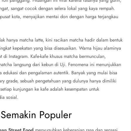
oti panggang. Hidangan ini viral karena rasanya yang gurih,
angat, sangat cocok dengan selera lokal yang kaya rempah.
pusat kota, menyajikan mentai don dengan harga terjangkau
dak hanya matcha latte, kini racikan matcha hadir dalam bentuk
 tingkat kepekatan yang bisa disesuaikan. Warna hijau alaminya
t di Instagram. Kafe-kafe khusus matcha bermunculan,
tcha langsung dari kebun di Uji. Fenomena ini menunjukkan
a edukasi dan pengalaman autentik. Banyak yang mulai bisa
y grade, sebuah pengetahuan yang dulunya hanya dimiliki
 setiap kunjungan ke kafe adalah kesempatan untuk
a sosial.
 Semakin Populer
ean Street Food
menyuguhkan keberanian rasa dan sensasi.