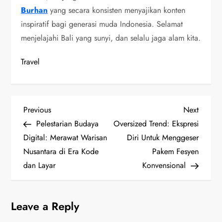
Burhan
yang secara konsisten menyajikan konten
inspiratif bagi generasi muda Indonesia. Selamat
menjelajahi Bali yang sunyi, dan selalu jaga alam kita.
Travel
P
Previous
Next
Previous
Next
Post
Post
Pelestarian Budaya
Oversized Trend: Ekspresi
o
Digital: Merawat Warisan
Diri Untuk Menggeser
s
Nusantara di Era Kode
Pakem Fesyen
dan Layar
Konvensional
t
n
Leave a Reply