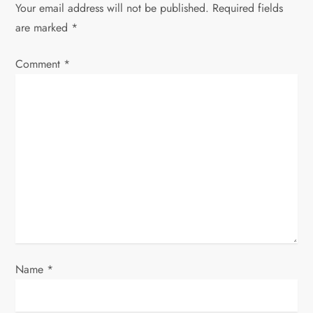
a
Your email address will not be published.
Required fields
v
are marked
*
i
Comment
*
g
a
t
i
o
n
Name
*