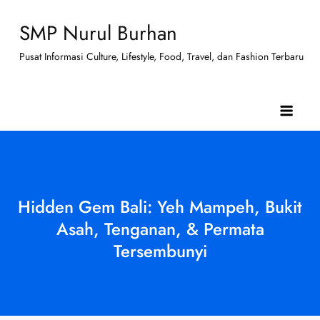
Skip
SMP Nurul Burhan
to
content
Pusat Informasi Culture, Lifestyle, Food, Travel, dan Fashion Terbaru
Hidden Gem Bali: Yeh Mampeh, Bukit
Asah, Tenganan, & Permata
Tersembunyi