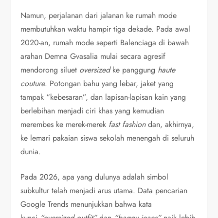
Namun, perjalanan dari jalanan ke rumah mode
membutuhkan waktu hampir tiga dekade. Pada awal
2020-an, rumah mode seperti Balenciaga di bawah
arahan Demna Gvasalia mulai secara agresif
mendorong siluet
oversized
ke panggung
haute
couture
. Potongan bahu yang lebar, jaket yang
tampak “kebesaran”, dan lapisan-lapisan kain yang
berlebihan menjadi ciri khas yang kemudian
merembes ke merek-merek
fast fashion
dan, akhirnya,
ke lemari pakaian siswa sekolah menengah di seluruh
dunia.
Pada 2026, apa yang dulunya adalah simbol
subkultur telah menjadi arus utama. Data pencarian
Google Trends menunjukkan bahwa kata
kunci
“oversized outfit”
dan
“baggy jeans”
naik lebih