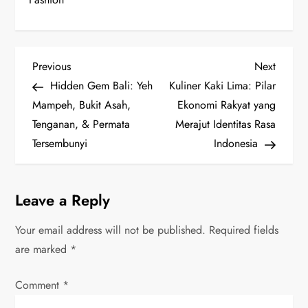
P
Previous
Next
Previous
Next
Post
Post
Hidden Gem Bali: Yeh
Kuliner Kaki Lima: Pilar
o
Mampeh, Bukit Asah,
Ekonomi Rakyat yang
s
Tenganan, & Permata
Merajut Identitas Rasa
Tersembunyi
Indonesia
t
n
Leave a Reply
a
Your email address will not be published.
Required fields
v
are marked
*
i
Comment
*