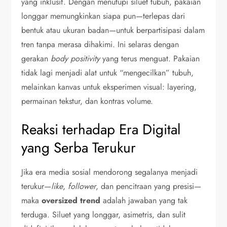
yang inklusif. Dengan menutupi siluet tubuh, pakaian
longgar memungkinkan siapa pun—terlepas dari
bentuk atau ukuran badan—untuk berpartisipasi dalam
tren tanpa merasa dihakimi. Ini selaras dengan
gerakan
body positivity
yang terus menguat. Pakaian
tidak lagi menjadi alat untuk “mengecilkan” tubuh,
melainkan kanvas untuk eksperimen visual: layering,
permainan tekstur, dan kontras volume.
Reaksi terhadap Era Digital
yang Serba Terukur
Jika era media sosial mendorong segalanya menjadi
terukur—
like
,
follower
, dan pencitraan yang presisi—
maka
oversized trend
adalah jawaban yang tak
terduga. Siluet yang longgar, asimetris, dan sulit