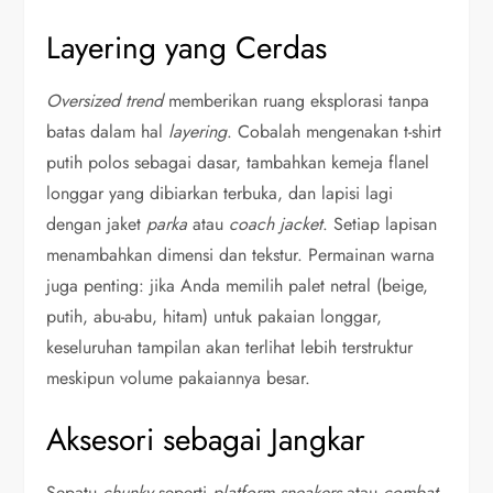
Layering yang Cerdas
Oversized trend
memberikan ruang eksplorasi tanpa
batas dalam hal
layering
. Cobalah mengenakan t-shirt
putih polos sebagai dasar, tambahkan kemeja flanel
longgar yang dibiarkan terbuka, dan lapisi lagi
dengan jaket
parka
atau
coach jacket
. Setiap lapisan
menambahkan dimensi dan tekstur. Permainan warna
juga penting: jika Anda memilih palet netral (beige,
putih, abu-abu, hitam) untuk pakaian longgar,
keseluruhan tampilan akan terlihat lebih terstruktur
meskipun volume pakaiannya besar.
Aksesori sebagai Jangkar
Sepatu
chunky
seperti
platform sneakers
atau
combat