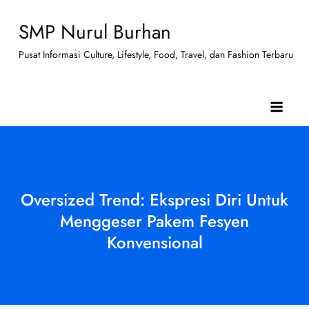
Skip
SMP Nurul Burhan
to
content
Pusat Informasi Culture, Lifestyle, Food, Travel, dan Fashion Terbaru
Oversized Trend: Ekspresi Diri Untuk
Menggeser Pakem Fesyen
Konvensional