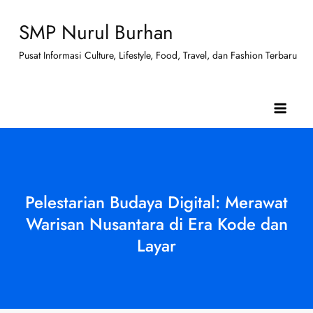
Skip
SMP Nurul Burhan
to
content
Pusat Informasi Culture, Lifestyle, Food, Travel, dan Fashion Terbaru
Pelestarian Budaya Digital: Merawat
Warisan Nusantara di Era Kode dan
Layar