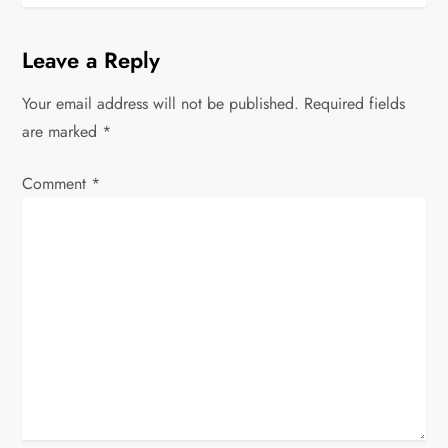
t
n
Leave a Reply
a
Your email address will not be published.
Required fields
v
are marked
*
i
Comment
*
g
a
t
i
o
n