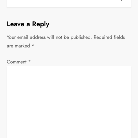
t
n
Leave a Reply
a
Your email address will not be published.
Required fields
v
are marked
*
i
Comment
*
g
a
t
i
o