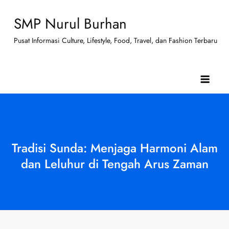
Skip
SMP Nurul Burhan
to
content
Pusat Informasi Culture, Lifestyle, Food, Travel, dan Fashion Terbaru
Tradisi Sunda: Menjaga Harmoni Alam
dan Leluhur di Tengah Arus Zaman