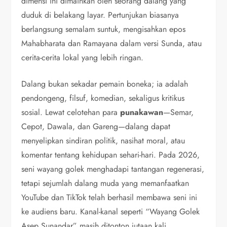
dimensi ini dimainkan oleh seorang dalang yang
duduk di belakang layar. Pertunjukan biasanya
berlangsung semalam suntuk, mengisahkan epos
Mahabharata dan Ramayana dalam versi Sunda, atau
cerita-cerita lokal yang lebih ringan.
Dalang bukan sekadar pemain boneka; ia adalah
pendongeng, filsuf, komedian, sekaligus kritikus
sosial. Lewat celotehan para
punakawan
—Semar,
Cepot, Dawala, dan Gareng—dalang dapat
menyelipkan sindiran politik, nasihat moral, atau
komentar tentang kehidupan sehari-hari. Pada 2026,
seni wayang golek menghadapi tantangan regenerasi,
tetapi sejumlah dalang muda yang memanfaatkan
YouTube dan TikTok telah berhasil membawa seni ini
ke audiens baru. Kanal-kanal seperti “Wayang Golek
Asep Sunandar” masih ditonton jutaan kali,