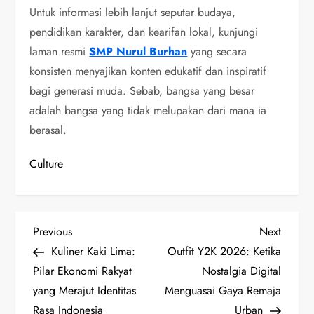
Untuk informasi lebih lanjut seputar budaya,
pendidikan karakter, dan kearifan lokal, kunjungi
laman resmi
SMP Nurul Burhan
yang secara
konsisten menyajikan konten edukatif dan inspiratif
bagi generasi muda. Sebab, bangsa yang besar
adalah bangsa yang tidak melupakan dari mana ia
berasal.
Culture
P
Previous
Next
Previous
Next
Post
Post
Kuliner Kaki Lima:
Outfit Y2K 2026: Ketika
o
Pilar Ekonomi Rakyat
Nostalgia Digital
s
yang Merajut Identitas
Menguasai Gaya Remaja
Rasa Indonesia
Urban