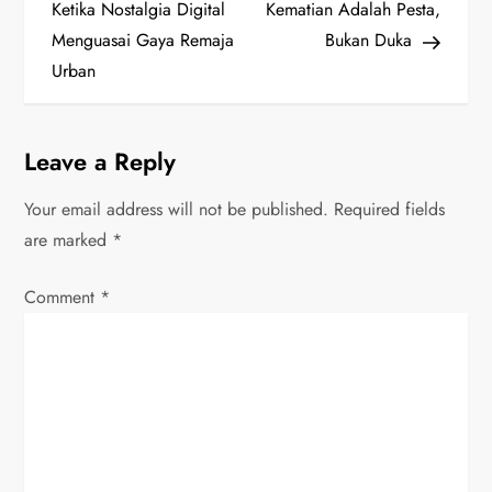
o
Ketika Nostalgia Digital
Kematian Adalah Pesta,
s
Menguasai Gaya Remaja
Bukan Duka
Urban
t
n
Leave a Reply
a
Your email address will not be published.
Required fields
v
are marked
*
i
Comment
*
g
a
t
i