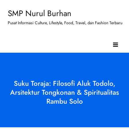
Skip
SMP Nurul Burhan
to
content
Pusat Informasi Culture, Lifestyle, Food, Travel, dan Fashion Terbaru
Suku Toraja: Filosofi Aluk Todolo,
Arsitektur Tongkonan & Spiritualitas
Rambu Solo