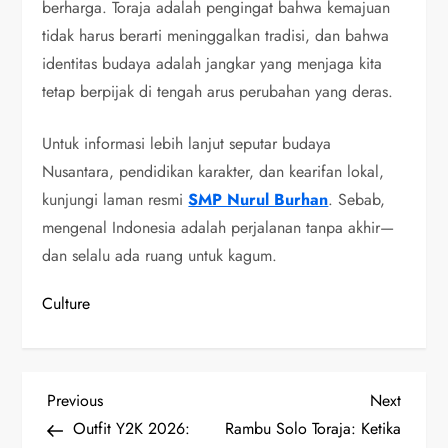
berharga. Toraja adalah pengingat bahwa kemajuan
tidak harus berarti meninggalkan tradisi, dan bahwa
identitas budaya adalah jangkar yang menjaga kita
tetap berpijak di tengah arus perubahan yang deras.
Untuk informasi lebih lanjut seputar budaya
Nusantara, pendidikan karakter, dan kearifan lokal,
kunjungi laman resmi
SMP Nurul Burhan
. Sebab,
mengenal Indonesia adalah perjalanan tanpa akhir—
dan selalu ada ruang untuk kagum.
Culture
P
Previous
Next
Previous
Next
Post
Post
Outfit Y2K 2026:
Rambu Solo Toraja: Ketika