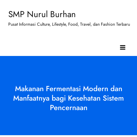
Skip
SMP Nurul Burhan
to
content
Pusat Informasi Culture, Lifestyle, Food, Travel, dan Fashion Terbaru
Makanan Fermentasi Modern dan
Manfaatnya bagi Kesehatan Sistem
Pencernaan