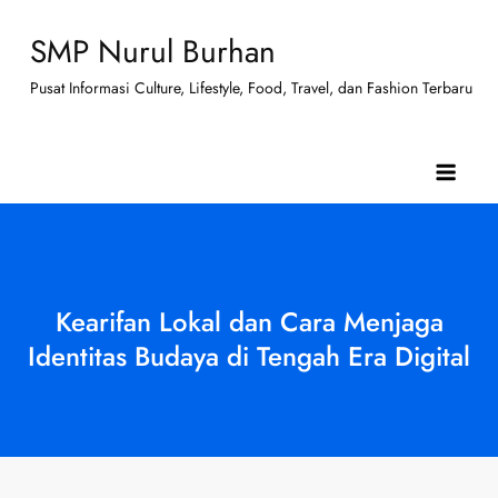
Skip
SMP Nurul Burhan
to
content
Pusat Informasi Culture, Lifestyle, Food, Travel, dan Fashion Terbaru
Kearifan Lokal dan Cara Menjaga
Identitas Budaya di Tengah Era Digital