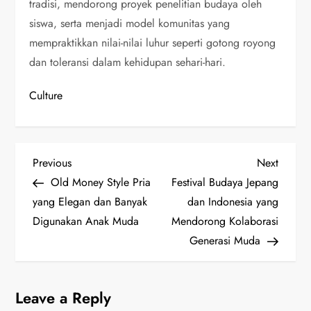
tradisi, mendorong proyek penelitian budaya oleh
siswa, serta menjadi model komunitas yang
mempraktikkan nilai-nilai luhur seperti gotong royong
dan toleransi dalam kehidupan sehari-hari.
Culture
P
Previous
Next
Previous
Next
Post
Post
Old Money Style Pria
Festival Budaya Jepang
o
yang Elegan dan Banyak
dan Indonesia yang
s
Digunakan Anak Muda
Mendorong Kolaborasi
Generasi Muda
t
n
Leave a Reply