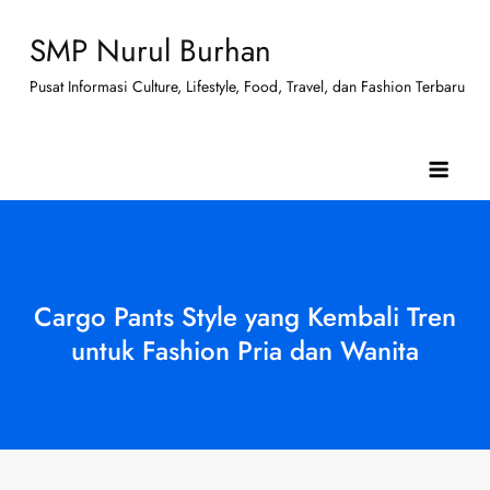
Skip
SMP Nurul Burhan
to
content
Pusat Informasi Culture, Lifestyle, Food, Travel, dan Fashion Terbaru
Cargo Pants Style yang Kembali Tren
untuk Fashion Pria dan Wanita