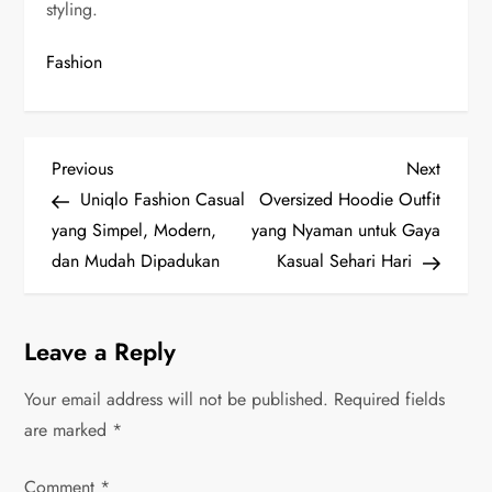
styling.
Fashion
P
Previous
Next
Previous
Next
Post
Post
Uniqlo Fashion Casual
Oversized Hoodie Outfit
o
yang Simpel, Modern,
yang Nyaman untuk Gaya
s
dan Mudah Dipadukan
Kasual Sehari Hari
t
Leave a Reply
n
Your email address will not be published.
Required fields
a
are marked
*
v
Comment
*