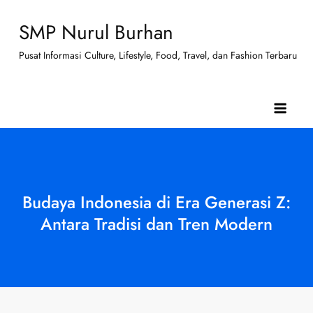
Skip
SMP Nurul Burhan
to
content
Pusat Informasi Culture, Lifestyle, Food, Travel, dan Fashion Terbaru
Budaya Indonesia di Era Generasi Z:
Antara Tradisi dan Tren Modern