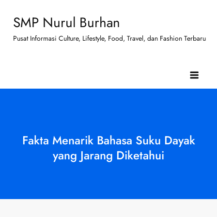
Skip
SMP Nurul Burhan
to
content
Pusat Informasi Culture, Lifestyle, Food, Travel, dan Fashion Terbaru
Fakta Menarik Bahasa Suku Dayak
yang Jarang Diketahui