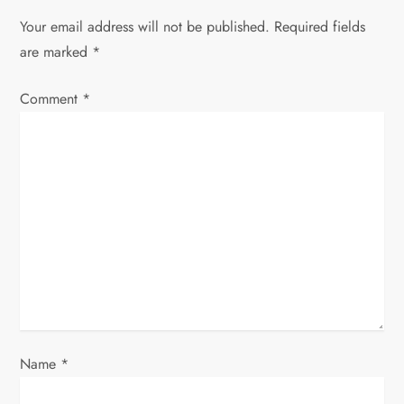
a
Your email address will not be published.
Required fields
v
are marked
*
i
Comment
*
g
a
t
i
o
n
Name
*