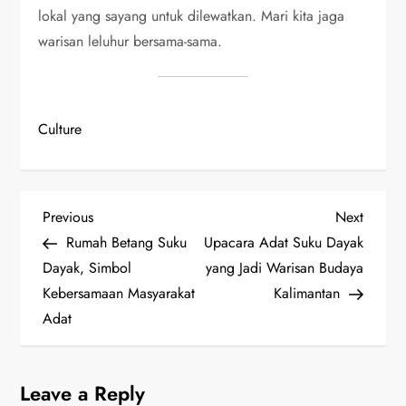
lokal yang sayang untuk dilewatkan. Mari kita jaga
warisan leluhur bersama-sama.
Culture
P
Previous
Next
Previous
Next
Post
Post
Rumah Betang Suku
Upacara Adat Suku Dayak
o
Dayak, Simbol
yang Jadi Warisan Budaya
s
Kebersamaan Masyarakat
Kalimantan
Adat
t
n
Leave a Reply